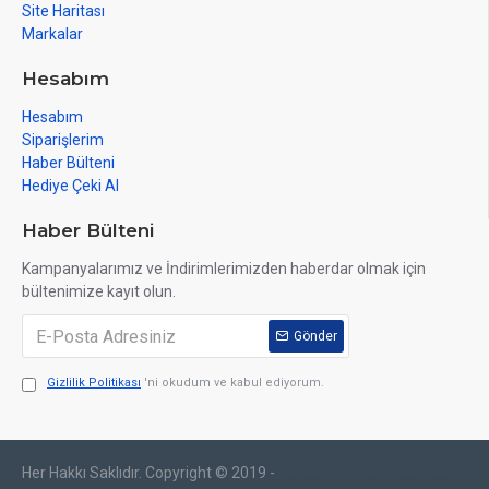
Site Haritası
Markalar
Hesabım
Hesabım
Siparişlerim
Haber Bülteni
Hediye Çeki Al
Haber Bülteni
Kampanyalarımız ve İndirimlerimizden haberdar olmak için
bültenimize kayıt olun.
Gönder
Gizlilik Politikası
'ni okudum ve kabul ediyorum.
Her Hakkı Saklıdır. Copyright © 2019 -
web tasarım
izmir web
sosyal medya