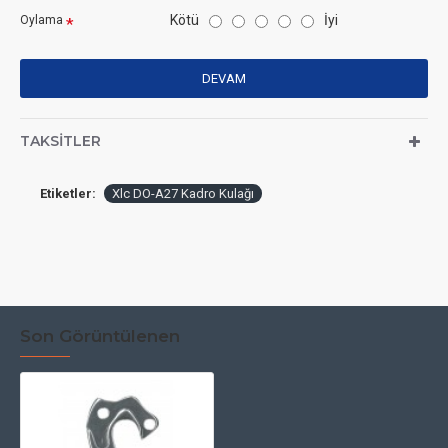
Kötü
İyi
Oylama
DEVAM
TAKSITLER
Etiketler:
Xlc DO-A27 Kadro Kulağı
Son Görüntülenen