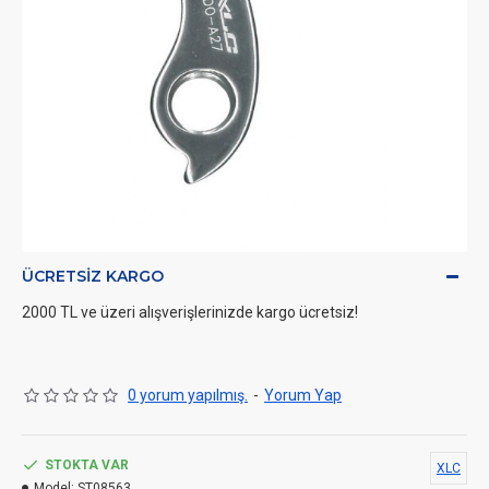
ÜCRETSIZ KARGO
2000 TL ve üzeri alışverişlerinizde kargo ücretsiz!
0 yorum yapılmış.
-
Yorum Yap
STOKTA VAR
XLC
Model:
ST08563