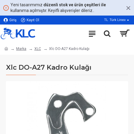
Yeni tasarımımız
düzenli stok ve ürün çeşitleri ile
kullanıma açılmıştır. Keyifli alışverişler dileriz..
Giriş
Kayıt Ol
TL
Türk Lirası
Marka
XLC
Xlc DO-A27 Kadro Kulağı
Xlc DO-A27 Kadro Kulağı