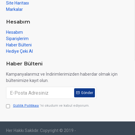
Site Haritası
Markalar
Hesabım
Hesabım
Siparişlerim
Haber Bülteni
Hediye Çeki Al
Haber Bülteni
Kampanyalarımız ve İndirimlerimizden haberdar olmak için
bültenimize kayıt olun.
Gönder
Gizlilik Politikası
'ni okudum ve kabul ediyorum.
Her Hakkı Saklıdır. Copyright © 2019 -
web tasarım
izmir web
sosyal medya