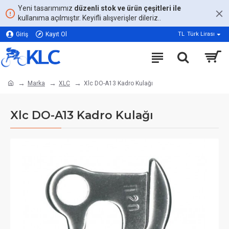
Yeni tasarımımız
düzenli stok ve ürün çeşitleri ile
kullanıma açılmıştır. Keyifli alışverişler dileriz..
Giriş
Kayıt Ol
TL
Türk Lirası
Marka
XLC
Xlc DO-A13 Kadro Kulağı
Xlc DO-A13 Kadro Kulağı