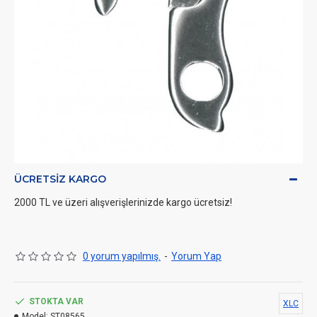
ÜCRETSIZ KARGO
2000 TL ve üzeri alışverişlerinizde kargo ücretsiz!
0 yorum yapılmış.
-
Yorum Yap
STOKTA VAR
XLC
Model:
ST08565