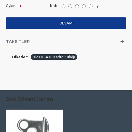
Kötü
İyi
Oylama
DEVAM
TAKSITLER
Etiketler:
Xlc DO-A13 Kadro Kulağı
Son Görüntülenen