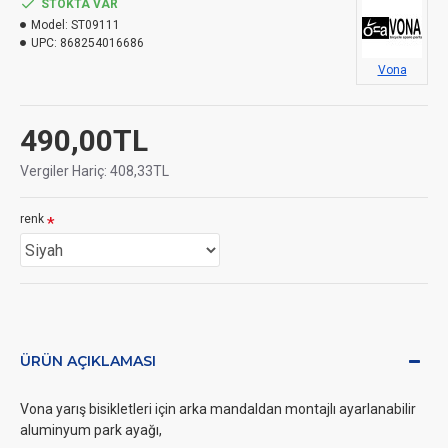
STOKTA VAR
Model:
ST09111
UPC:
868254016686
Vona
490,00TL
Vergiler Hariç: 408,33TL
renk
ÜRÜN AÇIKLAMASI
Vona yarış bisikletleri için arka mandaldan montajlı ayarlanabilir
aluminyum park ayağı,