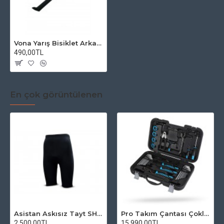
Vona Yarış Bisiklet Arka QR Mandal Bağlantılı Park Ayağı
490,00TL
En çok görüntülenen
Asistan Askısız Tayt SH20 Pedli Siyah
Pro Takım Çantası Çoklu Tamir Seti
2.500,00TL
15.990,00TL