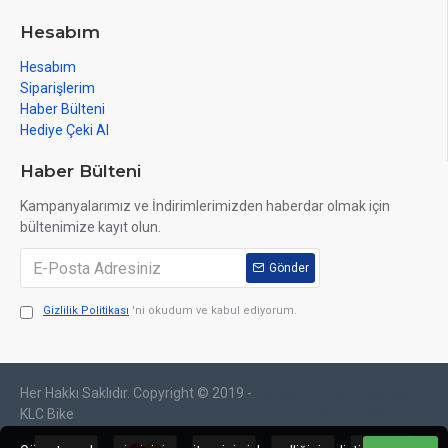
Hesabım
Hesabım
Siparişlerim
Haber Bülteni
Hediye Çeki Al
Haber Bülteni
Kampanyalarımız ve İndirimlerimizden haberdar olmak için
bültenimize kayıt olun.
Gönder
Gizlilik Politikası
'ni okudum ve kabul ediyorum.
Her Hakkı Saklıdır. Copyright © 2019 -
web tasarım
izmir web
sosyal medya
izmir
tasarım
yönetimi
KLC Bike