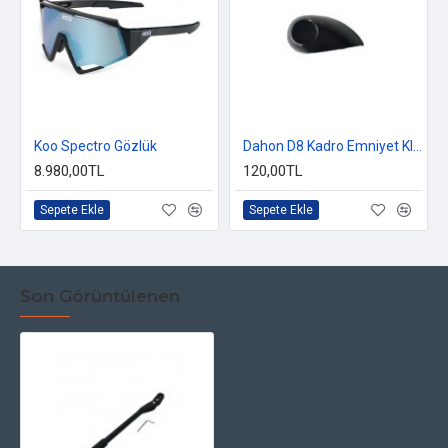
Koo Spectro Gözlük
Dahon D8 Kadro Emniyet Klips
8.980,00TL
120,00TL
Sepete Ekle
Sepete Ekle
Son Görüntülenen