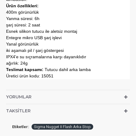
Ürün özellikleri:
400m görünürlük
Yanma süresi: 6h
şarj süresi: 2 saat
Esnek silikon tutucu ile aletsiz montaj
Entegre mikro USB şarj işlevi
Yanal görünürlük
iki aşamalı pil / şarj göstergesi
IPX4'e su sıçramalarına karşı dayanıklıdır
ağırlık: 24g
Teslimat kapsamı:
Tutucu dahil arka lamba
Üretici ürün kodu: 15051
YORUMLAR
TAKSITLER
Etiketler:
Sigma Nugget II Flash Arka Stop