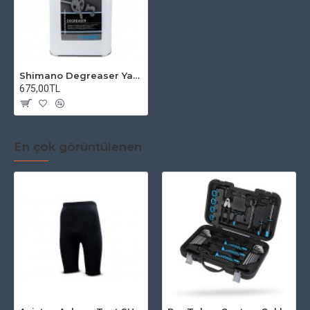
Shimano Degreaser Yağ Çüzücü 1 Litre
675,00TL
En çok görüntülenen