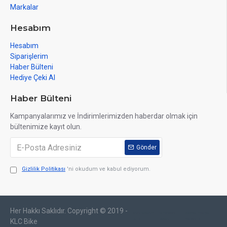
Markalar
Hesabım
Hesabım
Siparişlerim
Haber Bülteni
Hediye Çeki Al
Haber Bülteni
Kampanyalarımız ve İndirimlerimizden haberdar olmak için
bültenimize kayıt olun.
Gönder
Gizlilik Politikası
'ni okudum ve kabul ediyorum.
Her Hakkı Saklıdır. Copyright © 2019 -
web tasarım
izmir web
sosyal medya
izmir
tasarım
yönetimi
KLC Bike