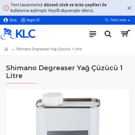
Yeni tasarımımız
düzenli stok ve ürün çeşitleri ile
kullanıma açılmıştır. Keyifli alışverişler dileriz..
Giriş
Kayıt Ol
TL
Türk Lirası
Shimano Degreaser Yağ Çüzücü 1 Litre
Shimano Degreaser Yağ Çüzücü 1
Litre