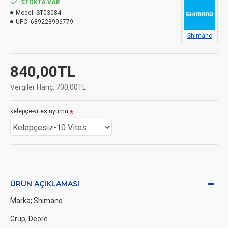
STOKTA VAR
Model:
ST03084
UPC:
689228996779
Shimano
840,00TL
Vergiler Hariç: 700,00TL
kelepçe-vites uyumu
ÜRÜN AÇIKLAMASI
Marka; Shimano
Grup; Deore