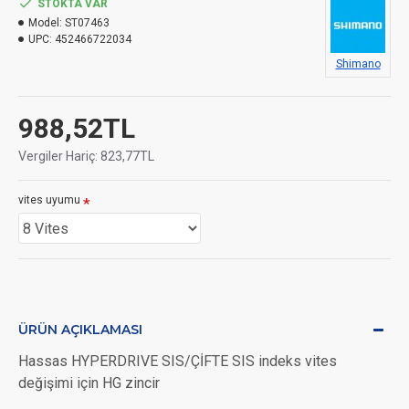
STOKTA VAR
Model:
ST07463
UPC:
452466722034
Shimano
988,52TL
Vergiler Hariç: 823,77TL
vites uyumu
ÜRÜN AÇIKLAMASI
Hassas HYPERDRIVE SIS/ÇİFTE SIS indeks vites
değişimi için HG zincir