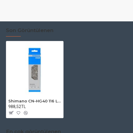
Son Görüntülenen
Shimano CN-HG40 116 L 7/8 vites uyumlu Zincir
988,52TL
En çok görüntülenen