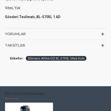
Vites, Yok
Gönderi Teslimatı, BL-S705L 1 AD
YORUMLAR
TAKSITLER
Etiketler:
Shimano Alfine DI2 BL-S705L Vites Kolu
Son Görüntülenen