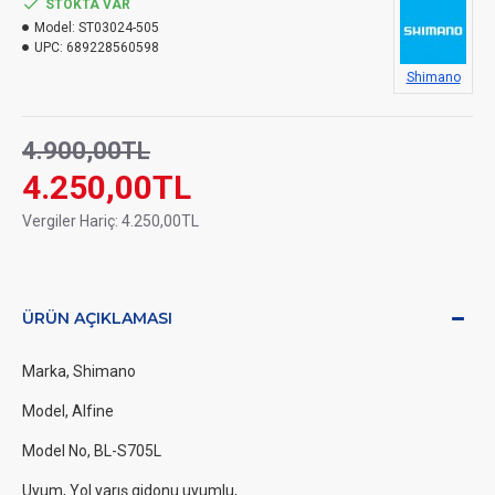
STOKTA VAR
Model:
ST03024-505
UPC:
689228560598
Shimano
4.900,00TL
4.250,00TL
Vergiler Hariç: 4.250,00TL
ÜRÜN AÇIKLAMASI
Marka, Shimano
Model, Alfine
Model No, BL-S705L
Uyum, Yol yarış gidonu uyumlu,