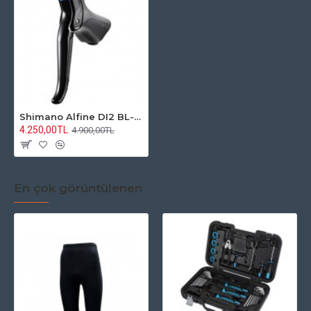
Shimano Alfine DI2 BL-S705L Vites Kolu
4.250,00TL
4.900,00TL
En çok görüntülenen