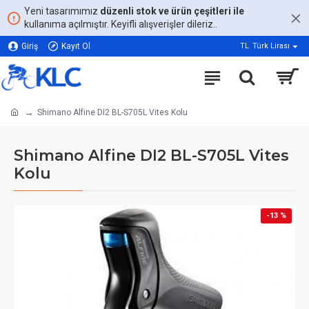
Yeni tasarımımız
düzenli stok ve ürün çeşitleri ile
kullanıma açılmıştır. Keyifli alışverişler dileriz..
Giriş
Kayıt Ol
TL
Türk Lirası
Shimano Alfine DI2 BL-S705L Vites Kolu
Shimano Alfine DI2 BL-S705L Vites
Kolu
-13 %