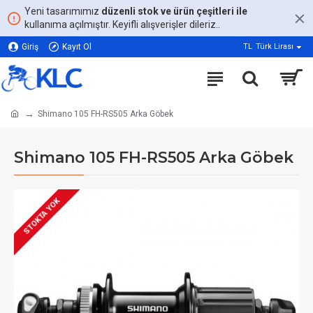
Yeni tasarımımız
düzenli stok ve ürün çeşitleri ile
kullanıma açılmıştır. Keyifli alışverişler dileriz..
Giriş
Kayıt Ol
TL
Türk Lirası
Shimano 105 FH-RS505 Arka Göbek
Shimano 105 FH-RS505 Arka Göbek
STOKTA YOK