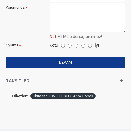
Yorumunuz
Not:
HTML'e dönüştürülmez!
Kötü
İyi
Oylama
DEVAM
TAKSITLER
Etiketler:
Shimano 105 FH-RS505 Arka Göbek