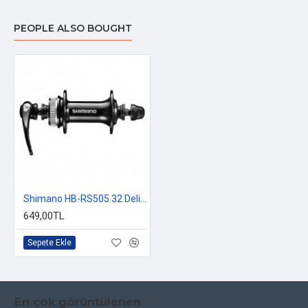
PEOPLE ALSO BOUGHT
Shimano HB-RS505 32 Delik CL Uyumlu Ön Göbek
649,00TL
Sepete Ekle
En çok görüntülenen