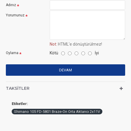
Adınız
Yorumunuz
Not:
HTML'e dönüştürülmez!
Kötü
İyi
Oylama
DEVAM
TAKSITLER
Etiketler:
Shimano 105 FD-5801 Braze-On Orta Aktarıcı 2x11V