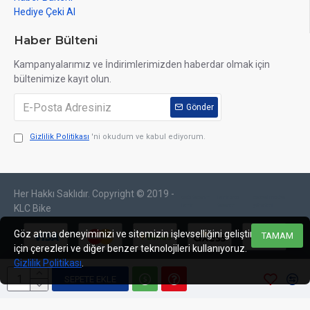
Hediye Çeki Al
Haber Bülteni
Kampanyalarımız ve İndirimlerimizden haberdar olmak için
bültenimize kayıt olun.
Gönder
Gizlilik Politikası
'ni okudum ve kabul ediyorum.
Her Hakkı Saklıdır. Copyright © 2019 -
web tasarım
izmir web
sosyal medya
izmir
tasarım
yönetimi
KLC Bike
Göz atma deneyiminizi ve sitemizin işlevselliğini geliştirmek
TAMAM
için çerezleri ve diğer benzer teknolojileri kullanıyoruz.
Gizlilik Politikası
.
SEPETE EKLE