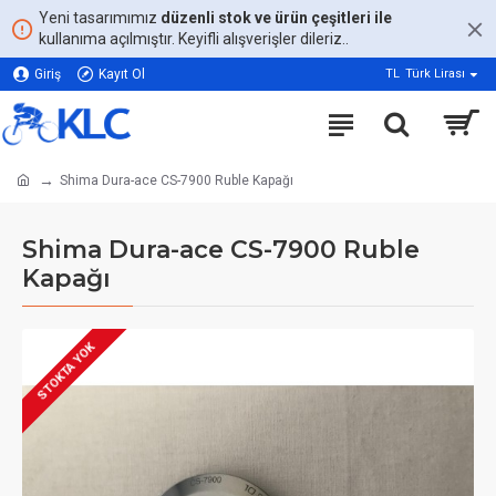
Yeni tasarımımız
düzenli stok ve ürün çeşitleri ile
kullanıma açılmıştır. Keyifli alışverişler dileriz..
Giriş
Kayıt Ol
TL
Türk Lirası
Shima Dura-ace CS-7900 Ruble Kapağı
Shima Dura-ace CS-7900 Ruble
Kapağı
STOKTA YOK