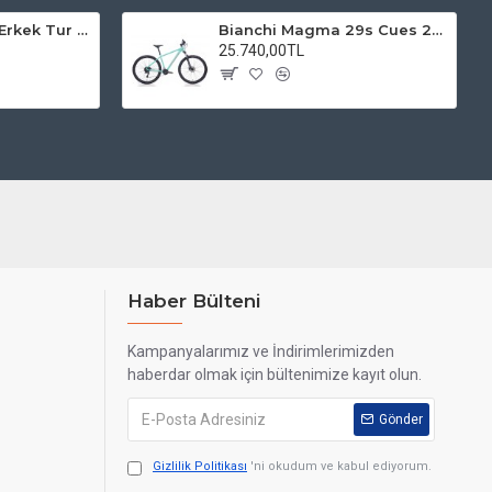
Kadro 28 Jant VF Erkek Tur Şehir Bisiklet Uyumlu
Bianchi Magma 29s Cues 2x9s Dağ Bisikleti
25.740,00TL
Haber Bülteni
Kampanyalarımız ve İndirimlerimizden
haberdar olmak için bültenimize kayıt olun.
Gönder
Gizlilik Politikası
'ni okudum ve kabul ediyorum.