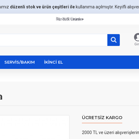
mımız
düzenli stok ve ürün çeşitleri ile
kullanıma açılmıştır. Keyifli alışveri
İkinci El Ürünler
TL
Türk Lirası
Gir
SERVIS/BAKIM
İKINCI EL
a
ÜCRETSIZ KARGO
2000 TL ve üzeri alışverişleri