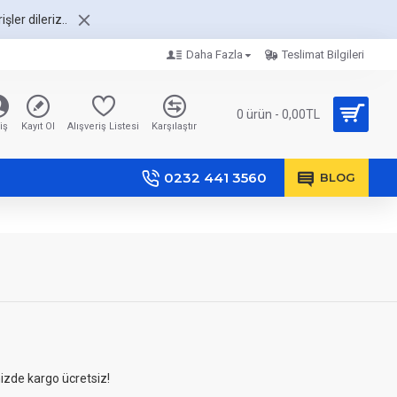
şler dileriz..
Daha Fazla
Teslimat Bilgileri
0 ürün - 0,00TL
iş
Kayıt Ol
Alışveriş Listesi
Karşılaştır
0232 441 3560
BLOG
nizde kargo ücretsiz!