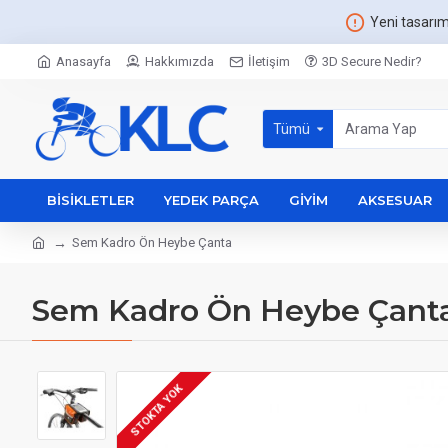
Yeni tasarı
Anasayfa
Hakkımızda
İletişim
3D Secure Nedir?
Tümü
BISIKLETLER
YEDEK PARÇA
GIYIM
AKSESUAR
Sem Kadro Ön Heybe Çanta
Sem Kadro Ön Heybe Çant
STOKTA YOK