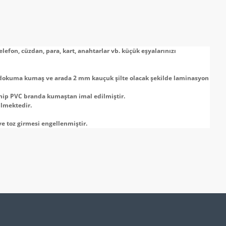
lefon, cüzdan, para, kart, anahtarlar vb. küçük eşyalarınızı
r dokuma kumaş ve arada 2 mm kauçuk şilte olacak şekilde laminasyon
sahip PVC branda kumaştan imal edilmiştir.
ilmektedir.
e toz girmesi engellenmiştir.