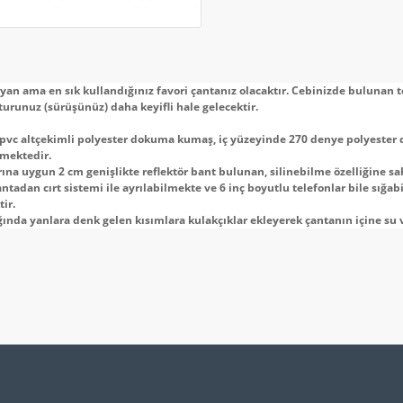
ayan ama en sık kullandığınız favori çantanız olacaktır. Cebinizde bulunan te
turunuz (sürüşünüz) daha keyifli hale gelecektir.
 pvc altçekimli polyester dokuma kumaş, iç yüzeyinde 270 denye polyeste
lmektedir.
arına uygun 2 cm genişlikte reflektör bant bulunan, silinebilme özelliğine 
adan cırt sistemi ile ayrılabilmekte ve 6 inç boyutlu telefonlar bile sığab
ir.
da yanlara denk gelen kısımlara kulakçıklar ekleyerek çantanın içine su v