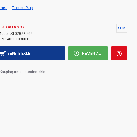
mış.
-
Yorum Yap
STOKTA YOK
SEM
Model:
ST02072-264
UPC:
400300900105
SEPETE EKLE
HEMEN AL
Karşılaştırma listesine ekle