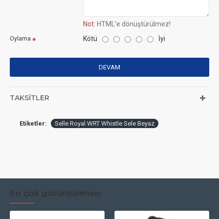
Not:
HTML'e dönüştürülmez!
Kötü
İyi
Oylama
DEVAM
TAKSITLER
Etiketler:
Selle Royal WRT Whistle Sele Beyaz
En çok görüntülenen