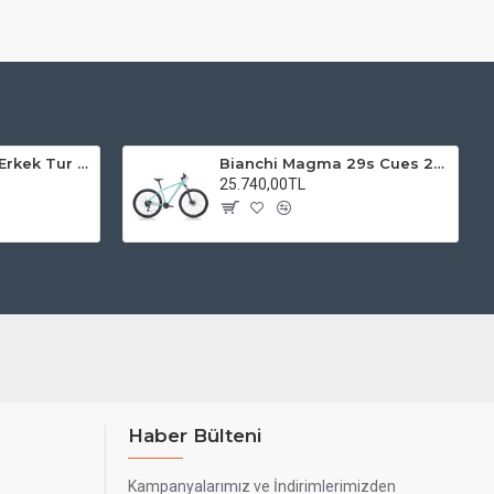
Kadro 28 Jant VF Erkek Tur Şehir Bisiklet Uyumlu
Bianchi Magma 29s Cues 2x9s Dağ Bisikleti
25.740,00TL
Haber Bülteni
Kampanyalarımız ve İndirimlerimizden