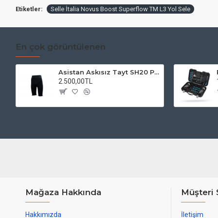
Etiketler:
Selle İtalia Novus Boost Superflow TM L3 Yol Sele
En çok görüntülenen
Asistan Askısız Tayt SH20 Pedli Siyah
2.500,00TL
Mağaza Hakkında
Müşteri 
Hakkımızda
İletişim