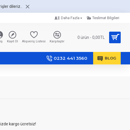
şler dileriz..
Daha Fazla
Teslimat Bilgileri
0 ürün - 0,00TL
iş
Kayıt Ol
Alışveriş Listesi
Karşılaştır
0232 441 3560
BLOG
nizde kargo ücretsiz!