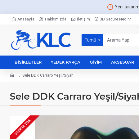
Yeni tasarı
Anasayfa
Hakkımızda
İletişim
3D Secure Nedir?
Tümü
BISIKLETLER
YEDEK PARÇA
GIYIM
AKSESUAR
Sele DDK Carraro Yeşil/Siyah
Sele DDK Carraro Yeşil/Siya
STOKTA YOK