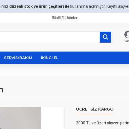
mımız
düzenli stok ve ürün çeşitleri ile
kullanıma açılmıştır. Keyifli alışveri
İkinci El Ürünler
TL
Türk Lirası
Gir
SERVIS/BAKIM
İKINCI EL
h
ÜCRETSIZ KARGO
2000 TL ve üzeri alışverişleri