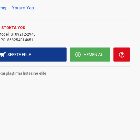
mış.
-
Yorum Yap
STOKTA YOK
Model:
ST09212-2940
UPC:
868254014651
SEPETE EKLE
HEMEN AL
Karşılaştırma listesine ekle