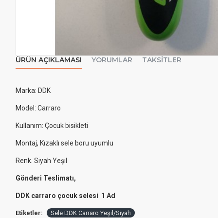
ÜRÜN AÇIKLAMASI
YORUMLAR
TAKSITLER
Marka: DDK
Model: Carraro
Kullanım: Çocuk bisikleti
Montaj, Kızaklı sele boru uyumlu
Renk. Siyah Yeşil
Gönderi Teslimatı,
DDK carraro çocuk selesi 1 Ad
Etiketler:
Sele DDK Carraro Yeşil/Siyah