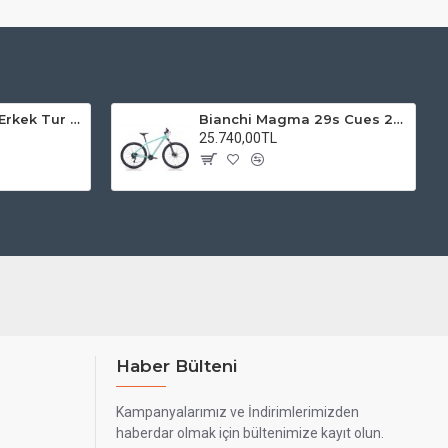
Kadro 28 Jant VF Erkek Tur Şehir Bisiklet Uyumlu
Bianchi Magma 29s Cues 2x9s Dağ Bisikleti
25.740,00TL
Haber Bülteni
Kampanyalarımız ve İndirimlerimizden
haberdar olmak için bültenimize kayıt olun.