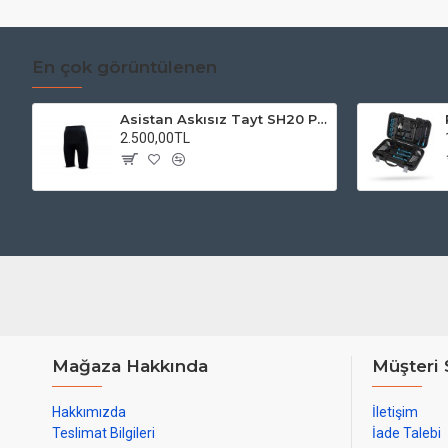
En çok görüntülenen
Asistan Askısız Tayt SH20 Pedli Siyah
2.500,00TL
Mağaza Hakkında
Müşteri 
Hakkımızda
İletişim
Teslimat Bilgileri
İade Talebi