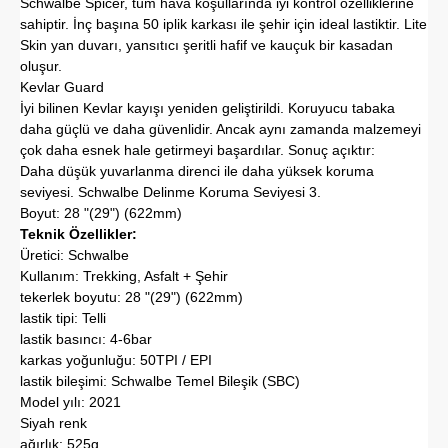
Schwalbe Spicer, tüm hava koşullarında iyi kontrol özelliklerine
sahiptir. İnç başına 50 iplik karkası ile şehir için ideal lastiktir. Lite
Skin yan duvarı, yansıtıcı şeritli hafif ve kauçuk bir kasadan
oluşur.
Kevlar Guard
İyi bilinen Kevlar kayışı yeniden geliştirildi. Koruyucu tabaka
daha güçlü ve daha güvenlidir. Ancak aynı zamanda malzemeyi
çok daha esnek hale getirmeyi başardılar. Sonuç açıktır:
Daha düşük yuvarlanma direnci ile daha yüksek koruma
seviyesi. Schwalbe Delinme Koruma Seviyesi 3.
Boyut: 28 "(29") (622mm)
Teknik Özellikler:
Üretici: Schwalbe
Kullanım: Trekking, Asfalt + Şehir
tekerlek boyutu: 28 "(29") (622mm)
lastik tipi: Telli
lastik basıncı: 4-6bar
karkas yoğunluğu: 50TPI / EPI
lastik bileşimi: Schwalbe Temel Bileşik (SBC)
Model yılı: 2021
Siyah renk
ağırlık: 525g