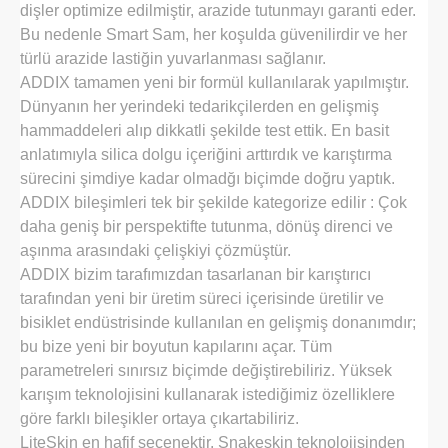
dişler optimize edilmiştir, arazide tutunmayı garanti eder.
Bu nedenle Smart Sam, her koşulda güvenilirdir ve her
türlü arazide lastiğin yuvarlanması sağlanır.
ADDIX tamamen yeni bir formül kullanılarak yapılmıştır.
Dünyanın her yerindeki tedarikçilerden en gelişmiş
hammaddeleri alıp dikkatli şekilde test ettik. En basit
anlatımıyla silica dolgu içeriğini arttırdık ve karıştırma
sürecini şimdiye kadar olmadğı biçimde doğru yaptık.
ADDIX bileşimleri tek bir şekilde kategorize edilir : Çok
daha geniş bir perspektifte tutunma, dönüş direnci ve
aşınma arasındaki çelişkiyi çözmüştür.
ADDIX bizim tarafımızdan tasarlanan bir karıştırıcı
tarafından yeni bir üretim süreci içerisinde üretilir ve
bisiklet endüstrisinde kullanılan en gelişmiş donanımdır;
bu bize yeni bir boyutun kapılarını açar. Tüm
parametreleri sınırsız biçimde değiştirebiliriz. Yüksek
karışım teknolojisini kullanarak istediğimiz özelliklere
göre farklı bileşikler ortaya çıkartabiliriz.
LiteSkin en hafif seçenektir. Snakeskin teknolojisinden