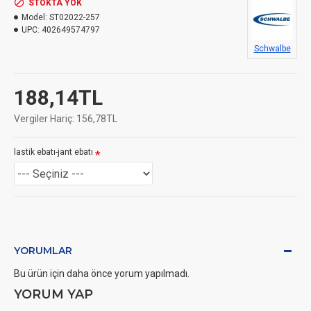
STOKTA YOK
Model:
ST02022-257
UPC:
402649574797
Schwalbe
188,14TL
Vergiler Hariç: 156,78TL
lastik ebatı-jant ebatı
YORUMLAR
Bu ürün için daha önce yorum yapılmadı.
YORUM YAP