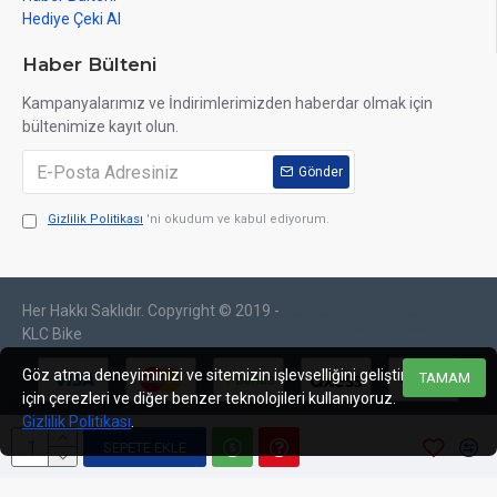
Hediye Çeki Al
Haber Bülteni
Kampanyalarımız ve İndirimlerimizden haberdar olmak için
bültenimize kayıt olun.
Gönder
Gizlilik Politikası
'ni okudum ve kabul ediyorum.
Her Hakkı Saklıdır. Copyright © 2019 -
web tasarım
izmir web
sosyal medya
izmir
tasarım
yönetimi
KLC Bike
Göz atma deneyiminizi ve sitemizin işlevselliğini geliştirmek
TAMAM
için çerezleri ve diğer benzer teknolojileri kullanıyoruz.
Gizlilik Politikası
.
SEPETE EKLE