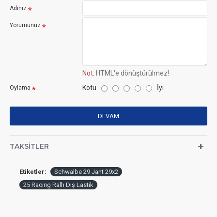
Adınız
Yorumunuz
Not:
HTML'e dönüştürülmez!
Kötü
İyi
Oylama
DEVAM
TAKSITLER
Etiketler:
Schwalbe 29 Jant 29x2
25 Racing Ralh Dış Lastik