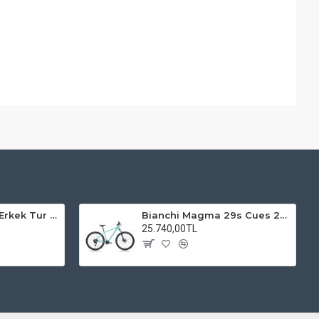
Kadro 28 Jant VF Erkek Tur Şehir Bisiklet Uyumlu
Bianchi Magma 29s Cues 2x9s Dağ Bisikleti
25.740,00TL