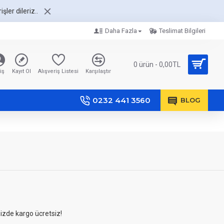
şler dileriz..
Daha Fazla
Teslimat Bilgileri
0 ürün - 0,00TL
iş
Kayıt Ol
Alışveriş Listesi
Karşılaştır
0232 441 3560
BLOG
nizde kargo ücretsiz!