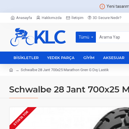
Yeni tasarı
Anasayfa
Hakkımızda
İletişim
3D Secure Nedir?
Tümü
BISIKLETLER
YEDEK PARÇA
GIYIM
AKSESUAR
Schwalbe 28 Jant 700x25 Marathon Gren G Dış Lastik
Schwalbe 28 Jant 700x25 M
STOKTA YOK