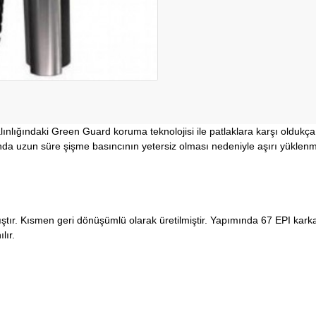
nlığındaki Green Guard koruma teknolojisi ile patlaklara karşı oldukça d
arında uzun süre şişme basıncının yetersiz olması nedeniyle aşırı yükle
tır. Kısmen geri dönüşümlü olarak üretilmiştir. Yapımında 67 EPI karka
lır.