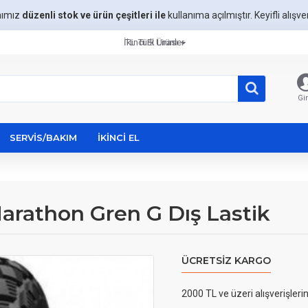
mımız
düzenli stok ve ürün çeşitleri ile
kullanıma açılmıştır. Keyifli alışveri
İkinci El Ürünler
TL
Türk Lirası
Gir
SERVIS/BAKIM
İKINCI EL
arathon Gren G Dış Lastik
ÜCRETSIZ KARGO
2000 TL ve üzeri alışverişleri