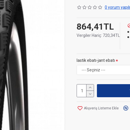
0 yorum yapıl
864,41TL
Vergiler Hariç: 720,34TL
lastik ebatı-jant ebatı
Alışveriş Listeme Ekle