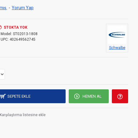
mış.
-
Yorum Yap
STOKTA YOK
Model:
ST02013-1808
UPC:
402649562745
Schwalbe
SEPETE EKLE
HEMEN AL
Karşılaştırma listesine ekle