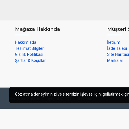
Mağaza Hakkında
Müşteri 
Hakkımızda
İletişim
Teslimat Bilgileri
İade Talebi
Gizlilik Politikası
Site Haritası
Şartlar & Koşullar
Markalar
Göz atma deneyiminizi ve sitemizin işlevselliğini geliştirmek için
Her Hakkı Saklıdır. Copyright © 2019 - KLC Bike
web tasarım izmir
izmir web tasarı