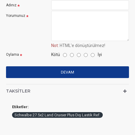
Adınız
Yorumunuz
Not:
HTML'e dönüştürülmez!
Kötü
İyi
Oylama
DEVAM
TAKSITLER
Etiketler:
Schwalbe 27.5x2 Land Cruıser Plus Dış Lastik Ref.