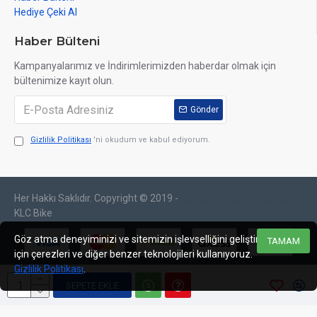
Hediye Çeki Al
Haber Bülteni
Kampanyalarımız ve İndirimlerimizden haberdar olmak için
bültenimize kayıt olun.
Gönder
Gizlilik Politikası
'ni okudum ve kabul ediyorum.
Her Hakkı Saklıdır. Copyright © 2019 -
web tasarım
izmir web
sosyal medya
izmir
tasarım
yönetimi
KLC Bike
Göz atma deneyiminizi ve sitemizin işlevselliğini geliştirmek
TAMAM
için çerezleri ve diğer benzer teknolojileri kullanıyoruz.
Gizlilik Politikası
.
SEPETE EKLE