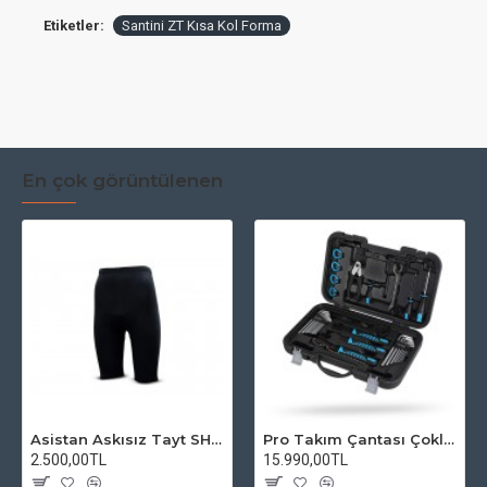
Etiketler:
Santini ZT Kısa Kol Forma
En çok görüntülenen
Asistan Askısız Tayt SH20 Pedli Siyah
Pro Takım Çantası Çoklu Tamir Seti
2.500,00TL
15.990,00TL