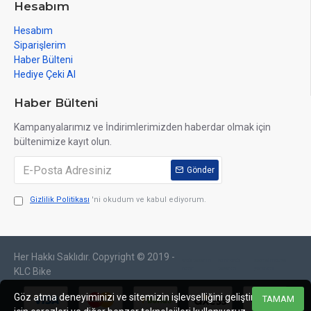
Hesabım
Hesabım
Siparişlerim
Haber Bülteni
Hediye Çeki Al
Haber Bülteni
Kampanyalarımız ve İndirimlerimizden haberdar olmak için
bültenimize kayıt olun.
Gönder
Gizlilik Politikası
'ni okudum ve kabul ediyorum.
Her Hakkı Saklıdır. Copyright © 2019 -
web tasarım
izmir web
sosyal medya
izmir
tasarım
yönetimi
KLC Bike
Göz atma deneyiminizi ve sitemizin işlevselliğini geliştirmek
TAMAM