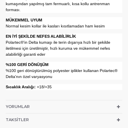
kumaşından yapılmış tam fermuarlı, kısa kollu antrenman
forması.
MÜKEMMEL UYUM
Normal kesim kollar ile kasları kısıtlamadan ham kesim
EN İYİ ŞEKİLDE NEFES ALABİLİRLİK
Polartec®'in Delta kumaşı ile terin dışarıya hızlı bir şekilde
iletilmesi için üretilmiştir, hızlı kuruma ve mükemmel nefes
alabilirliği garanti eder
%100 GERİ DÖNÜŞÜM
%100 geri dönüştürülmüş polyester iplikler kullanan Polartec®
Delta'nın özel varyasyonu
Sıcaklık Aralığı:
+18/+35
YORUMLAR
TAKSITLER