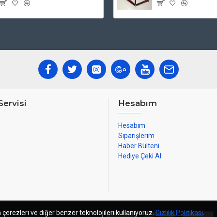
Servisi
Hesabım
Hesabım
Siparişlerim
Haber Bülteni
Hediye Çeki Al
 çerezleri ve diğer benzer teknolojileri kullanıyoruz.
Gizlilik Politikası
.