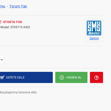
mış.
-
Yorum Yap
STOKTA YOK
Model:
ST09715-3432
Santini
SEPETE EKLE
HEMEN AL
Karşılaştırma listesine ekle