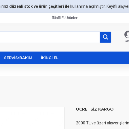
mımız
düzenli stok ve ürün çeşitleri ile
kullanıma açılmıştır. Keyifli alışveri
İkinci El Ürünler
TL
Türk Lirası
Gir
SERVIS/BAKIM
İKINCI EL
ÜCRETSIZ KARGO
2000 TL ve üzeri alışverişleri