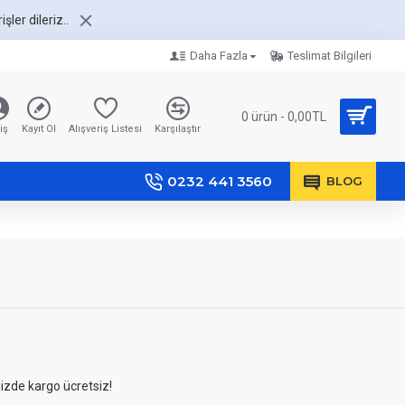
şler dileriz..
Daha Fazla
Teslimat Bilgileri
0 ürün - 0,00TL
iş
Kayıt Ol
Alışveriş Listesi
Karşılaştır
0232 441 3560
BLOG
nizde kargo ücretsiz!