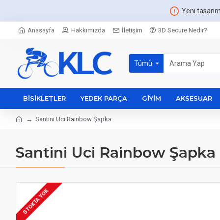
Yeni tasarı
Anasayfa
Hakkımızda
İletişim
3D Secure Nedir?
Tümü
BISIKLETLER
YEDEK PARÇA
GIYIM
AKSESUAR
Santini Uci Rainbow Şapka
Santini Uci Rainbow Şapka
STOKTA YOK