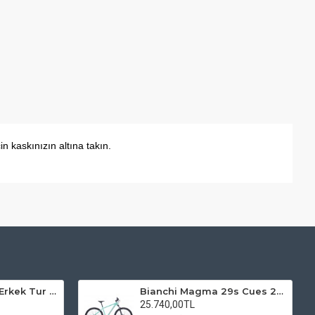
 kaskınızın altına takın.
Kadro 28 Jant VF Erkek Tur Şehir Bisiklet Uyumlu
Bianchi Magma 29s Cues 2x9s Dağ Bisikleti
25.740,00TL