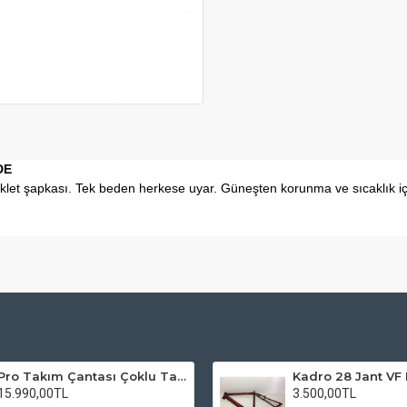
DE
et şapkası. Tek beden herkese uyar. Güneşten korunma ve sıcaklık için
Pro Takım Çantası Çoklu Tamir Seti
15.990,00TL
3.500,00TL