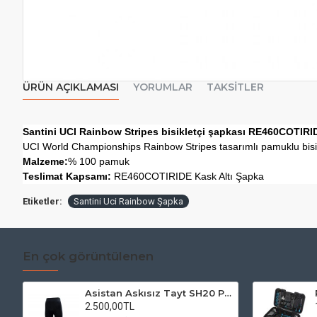
ÜRÜN AÇIKLAMASI
YORUMLAR
TAKSITLER
Santini UCI Rainbow Stripes bisikletçi şapkası RE460COTIRI
UCI World Championships Rainbow Stripes tasarımlı pamuklu bisikl
Malzeme:
% 100 pamuk
Teslimat Kapsamı:
RE460COTIRIDE Kask Altı Şapka
Etiketler:
Santini Uci Rainbow Şapka
En çok görüntülenen
Asistan Askısız Tayt SH20 Pedli Siyah
2.500,00TL