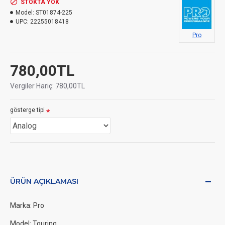
STOKTA YOK
Model:
ST01874-225
UPC:
22255018418
Pro
780,00TL
Vergiler Hariç: 780,00TL
gösterge tipi
ÜRÜN AÇIKLAMASI
Marka: Pro
Model: Touring