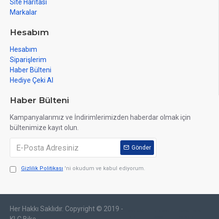
Site Haritası
Markalar
Hesabım
Hesabım
Siparişlerim
Haber Bülteni
Hediye Çeki Al
Haber Bülteni
Kampanyalarımız ve İndirimlerimizden haberdar olmak için
bültenimize kayıt olun.
Gönder
Gizlilik Politikası
'ni okudum ve kabul ediyorum.
Her Hakkı Saklıdır. Copyright © 2019 -
web tasarım
izmir web
sosyal medya
izmir
tasarım
yönetimi