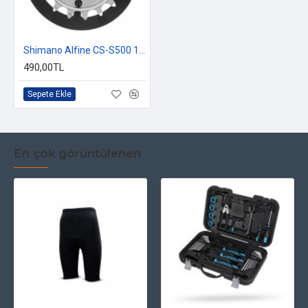
Shimano Alfine CS-S500 18T Dişli
490,00TL
Sepete Ekle
En çok görüntülenen