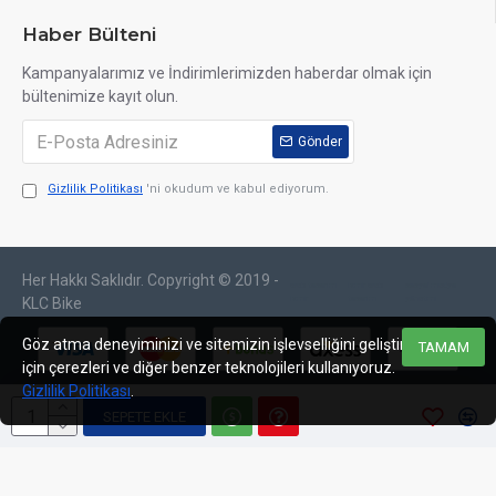
Haber Bülteni
Kampanyalarımız ve İndirimlerimizden haberdar olmak için
bültenimize kayıt olun.
Gönder
Gizlilik Politikası
'ni okudum ve kabul ediyorum.
Her Hakkı Saklıdır. Copyright © 2019 -
web tasarım
izmir web
sosyal medya
izmir
tasarım
yönetimi
KLC Bike
Göz atma deneyiminizi ve sitemizin işlevselliğini geliştirmek
TAMAM
için çerezleri ve diğer benzer teknolojileri kullanıyoruz.
Gizlilik Politikası
.
SEPETE EKLE