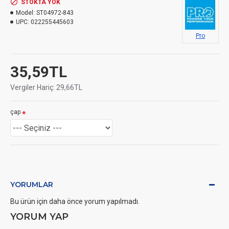
STOKTA YOK
Model:
ST04972-843
UPC:
022255445603
Pro
35,59TL
Vergiler Hariç: 29,66TL
çap
YORUMLAR
Bu ürün için daha önce yorum yapılmadı.
YORUM YAP