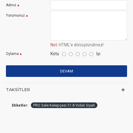
Adınız
Yorumunuz
Not:
HTML'e dönüştürülmez!
Kötü
İyi
Oylama
DEVAM
TAKSITLER
Etiketler:
PRO Sele Kelepçesi 31.8 Vidalı Siyah