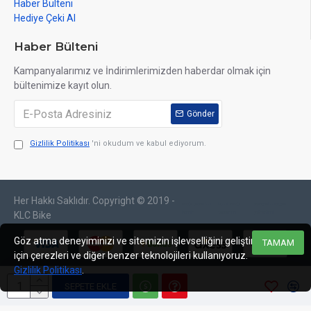
Haber Bülteni
Hediye Çeki Al
Haber Bülteni
Kampanyalarımız ve İndirimlerimizden haberdar olmak için
bültenimize kayıt olun.
Gönder
Gizlilik Politikası
'ni okudum ve kabul ediyorum.
Her Hakkı Saklıdır. Copyright © 2019 -
web tasarım
izmir web
sosyal medya
izmir
tasarım
yönetimi
KLC Bike
Göz atma deneyiminizi ve sitemizin işlevselliğini geliştirmek
TAMAM
için çerezleri ve diğer benzer teknolojileri kullanıyoruz.
Gizlilik Politikası
.
SEPETE EKLE