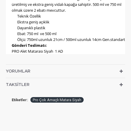
üretilmiş
ve
ekstra geniş
vidalı kapağa sahiptir. 500 ml ve 750 ml
olmak üzere 2 ebatı mevcuttur.
Teknik Özellik
Ekstra
geniş açıklık
Dayanıklı
plastik
Ebat: 750 ml ve 500 ml
Ölçü: 750ml uzunluk 21cm / 500ml uzunluk 14cm Gen.standart
Gönderi Teslimatı
:
PRO Alet Matarası Siyah 1 AD
YORUMLAR
TAKSITLER
Etiketler:
Pro Çok Amaçlı Matara Siyah