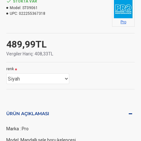
STOKTA VAR
Model:
ST09061
UPC:
022255367318
Pro
489,99TL
Vergiler Hariç: 408,33TL
renk
ÜRÜN AÇIKLAMASI
Marka : Pro
Model: Mandallı sele boru kelepçesi