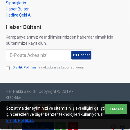
Siparişlerim
Haber Bülteni
Hediye Çeki Al
Haber Bülteni
Kampanyalarımız ve İndirimlerimizden haberdar olmak için
bültenimize kayıt olun.
Gönder
Gizlilik Politikası
'ni okudum ve kabul ediyorum.
Her Hakkı Saklıdır. Copyright © 2019 -
web tasarım
izmir web
sosyal medya
izmir
tasarım
yönetimi
KLC Bike
Göz atma deneyiminizi ve sitemizin işlevselliğini geliştirmek
TAMAM
için çerezleri ve diğer benzer teknolojileri kullanıyoruz.
Gizlilik Politikası
.
SEPETE EKLE