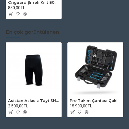
Onguard Şifreli Kilit 8031 Doberman
830,00TL
En çok görüntülenen
Asistan Askısız Tayt SH20 Pedli Siyah
Pro Takım Çantası Çoklu Tamir Seti
2.500,00TL
15.990,00TL