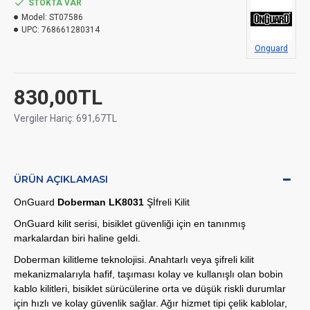
STOKTA VAR
Model:
ST07586
UPC:
768661280314
Onguard
830,00TL
Vergiler Hariç: 691,67TL
ÜRÜN AÇIKLAMASI
OnGuard
Doberman LK8031
Şİfreli Kilit
OnGuard kilit serisi, bisiklet güvenliği için en tanınmış
markalardan biri haline geldi.
Doberman kilitleme teknolojisi. Anahtarlı veya şifreli kilit
mekanizmalarıyla hafif, taşıması kolay ve kullanışlı olan bobin
kablo kilitleri, bisiklet sürücülerine orta ve düşük riskli durumlar
için hızlı ve kolay güvenlik sağlar. Ağır hizmet tipi çelik kablolar,