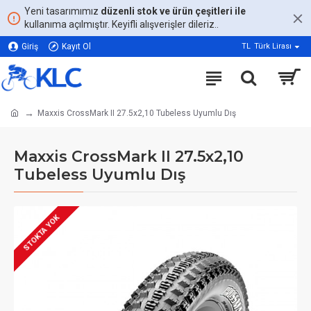
Yeni tasarımımız
düzenli stok ve ürün çeşitleri ile
kullanıma açılmıştır. Keyifli alışverişler dileriz..
Giriş
Kayıt Ol
TL
Türk Lirası
Maxxis CrossMark II 27.5x2,10 Tubeless Uyumlu Dış
Maxxis CrossMark II 27.5x2,10
Tubeless Uyumlu Dış
STOKTA YOK