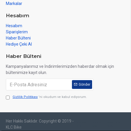
Markalar
Hesabım
Hesabım
Siparişlerim
Haber Bülteni
Hediye Çeki Al
Haber Bülteni
Kampanyalarımız ve İndirimlerimizden haberdar olmak için
bültenimize kayıt olun.
Gönder
Gizlilik Politikası
'ni okudum ve kabul ediyorum.
Her Hakkı Saklıdır. Copyright © 2019 -
web tasarım
izmir web
sosyal medya
izmir
tasarım
yönetimi
KLC Bike