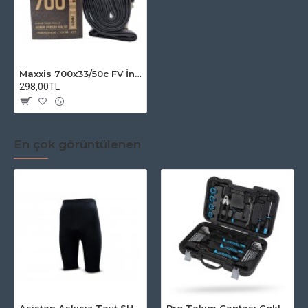
Maxxis 700x33/50c FV İnce Sbop İç Lastik
298,00TL
En çok görüntülenen