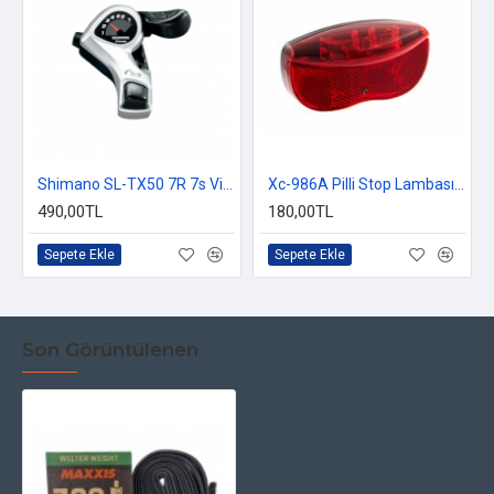
Shimano SL-TX50 7R 7s Vites Kolu
Xc-986A Pilli Stop Lambası Bagaj
490,00TL
180,00TL
Sepete Ekle
Sepete Ekle
Son Görüntülenen