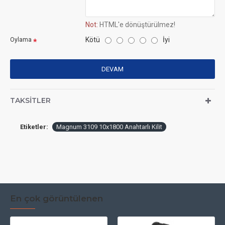
Not:
HTML'e dönüştürülmez!
Kötü
İyi
Oylama
DEVAM
TAKSITLER
Etiketler:
Magnum 3109 10x1800 Anahtarlı Kilit
En çok görüntülenen