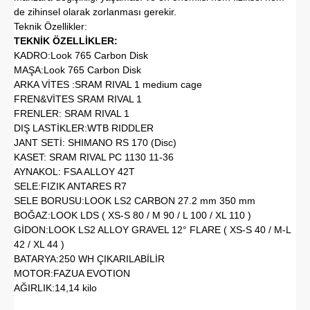
de zihinsel olarak zorlanması gerekir.
Teknik Özellikler:
TEKNİK ÖZELLİKLER:
KADRO:Look 765 Carbon Disk
MAŞA:Look 765 Carbon Disk
ARKA VİTES :SRAM RIVAL 1 medium cage
FREN&VİTES SRAM RIVAL 1
FRENLER: SRAM RIVAL 1
DIŞ LASTİKLER:WTB RIDDLER
JANT SETİ: SHIMANO RS 170 (Disc)
KASET: SRAM RIVAL PC 1130 11-36
AYNAKOL: FSA ALLOY 42T
SELE:FIZIK ANTARES R7
SELE BORUSU:LOOK LS2 CARBON 27.2 mm 350 mm
BOĞAZ:LOOK LDS ( XS-S 80 / M 90 / L 100 / XL 110 )
GİDON:LOOK LS2 ALLOY GRAVEL 12° FLARE ( XS-S 40 / M-L
42 / XL 44 )
BATARYA:250 WH ÇIKARILABİLİR
MOTOR:FAZUA EVOTION
AĞIRLIK:14,14 kilo