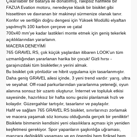
Çıkarılabilir bir batarya ile donatılmış, rakipsiz hafiflikte bir
FAZUA Evation motoru, neredeyse klasik bir bisiklet gibi
hissettiren ve davranan bir makineyi sürmenize olanak tanır.
Konfor ve sertliğin doğru dengesi için Yüksek Modüllü elyaftan
yapılmış% 100 karbon çerçeve ve çatal
700x40 mm'ye kadar lastikleri monte etmek için geniş tekerlek
açıklıklarından yararlanın.
MACERA DENEYİMİ
765 GRAVEL RS, çok küçük yaşlardan itibaren LOOK’un tüm
uzmanlığından yararlanan harika bir çocuk! Gizli hırsı -
garajınızdaki tüm bisikletler,n yerini almak.
Bu bisiklet çok yönlüdür ve hibrit uygulama için tasarlanmıştır.
Daha geniş GRAVEL ailesi içinde, 3 yeni trend vardır: yarış, ultra
ve seyahat. Off-road parkurlarından yararlanma yeteneği, oyun
alanına sonsuz bir uzantı oluşturur. İnternet ve topluluk etkisi
sayesinde, hazırlıksız bir hafta sonu gezisi planlamak hızlı ve
kolaydır. Güzergahlar tartışılır, tasarlanır ve paylaşılır.
Hafif ve sağlam 765 GRAVEL RS bisiklet, sınırlarınızı zorlamak
ve macera yaşamak söz konusu olduğunda gerçek bir yeniliktir!
Bisiklete binmenin kendisini yeni olasılıklara açması için yeniden
keşfetmesi gerekiyor. Spor yapanların şaşkınlığa uğraması,
manzara değişikliği yaşaması ve en önemlisi hem fiziksel hem