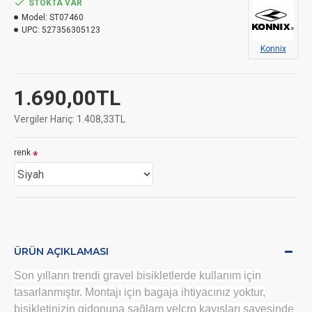
STOKTA VAR
Model:
ST07460
UPC:
527356305123
Konnix
1.690,00TL
Vergiler Hariç: 1.408,33TL
renk
ÜRÜN AÇIKLAMASI
Son yılların trendi gravel bisikletlerde kullanım için
tasarlanmıştır. Montajı için bagaja ihtiyacınız yoktur,
bisikletinizin gidonuna sağlam velcro kayışları sayesinde