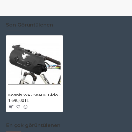
Son Görüntülenen
Konnix WR-15840H Gidon Çanta Su Geçirmez Siyah
1.690,00TL
En çok görüntülenen