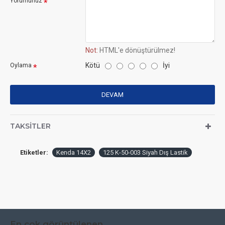
Yorumunuz
Not:
HTML'e dönüştürülmez!
Kötü
İyi
Oylama
DEVAM
TAKSITLER
Etiketler:
Kenda 14X2
125 K-50-003 Siyah Dış Lastik
En çok görüntülenen