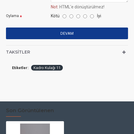
Not:
HTML'e dönüştürülmez!
Kötü
İyi
Oylama
DEVAM
TAKSITLER
Etiketler:
Kadro Kulağı 11
Son Görüntülenen