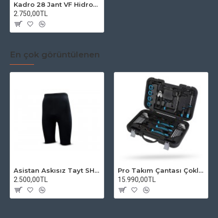
Kadro 28 Jant VF Hidroform Kadın Şehir Bisikilet
2.750,00TL
En çok görüntülenen
Asistan Askısız Tayt SH20 Pedli Siyah
Pro Takım Çantası Çoklu Tamir Seti
2.500,00TL
15.990,00TL