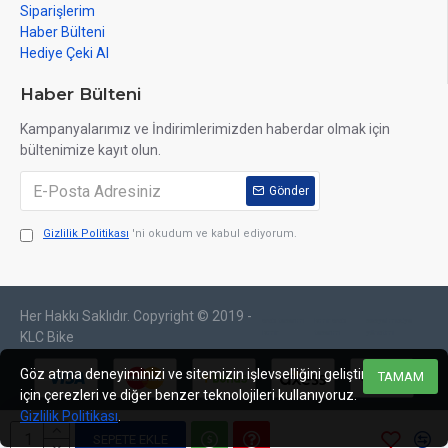
Siparişlerim
Haber Bülteni
Hediye Çeki Al
Haber Bülteni
Kampanyalarımız ve İndirimlerimizden haberdar olmak için
bültenimize kayıt olun.
Gönder
Gizlilik Politikası
'ni okudum ve kabul ediyorum.
Her Hakkı Saklıdır. Copyright © 2019 -
web tasarım
izmir web
sosyal medya
izmir
tasarım
yönetimi
KLC Bike
Göz atma deneyiminizi ve sitemizin işlevselliğini geliştirmek
TAMAM
için çerezleri ve diğer benzer teknolojileri kullanıyoruz.
Gizlilik Politikası
.
SEPETE EKLE