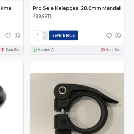
Sıkma
Pro Sele Kelepçesi 28.6mm Mandallı
489,99TL
SEPETE EKLE
Soru Sor
Hemen Al
Soru Sor