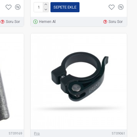
SEPETE EKLE
Soru Sor
Hemen Al
Soru Sor
ST09169
Pro
ST09061