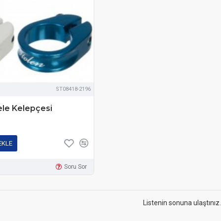
ST08418-2196
ele Kelepçesi
EKLE
Soru Sor
Listenin sonuna ulaştınız.