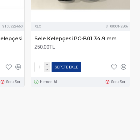
ST03922-660
XLC
ST08031-2506
Kelepçesi
Sele Kelepçesi PC-B01 34.9 mm
250,00TL
SEPETE EKLE
Soru Sor
Hemen Al
Soru Sor