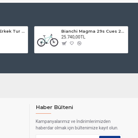
Kadro 28 Jant VF Erkek Tur Şehir Bisiklet Uyumlu
Bianchi Magma 29s Cues 2x9s Dağ Bisikleti
25.740,00TL
Haber Bülteni
Kampanyalarımız ve İndirimlerimizden
haberdar olmak için bültenimize kayıt olun.