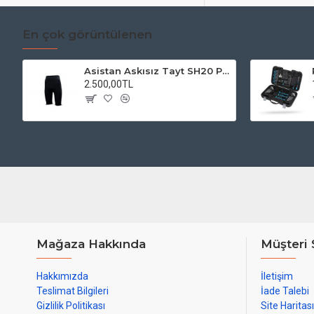
En çok görüntülenen
Asistan Askısız Tayt SH20 Pedli Siyah
2.500,00TL
Mağaza Hakkında
Müşteri 
Hakkımızda
İletişim
Teslimat Bilgileri
İade Talebi
Gizlilik Politikası
Site Haritası