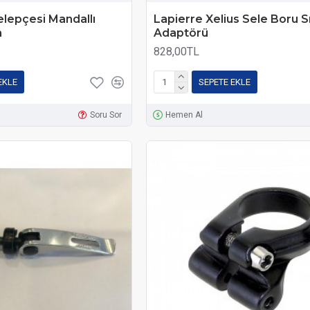
lepçesi Mandallı
Lapierre Xelius Sele Boru 
h
Adaptörü
828,00TL
EKLE
SEPETE EKLE
Soru Sor
Hemen Al