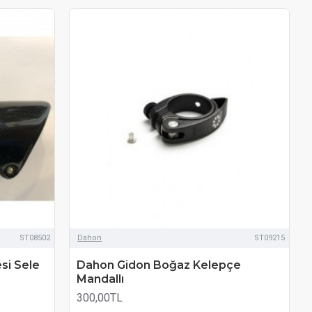
ST08502
Dahon
ST09215
si Sele
Dahon Gidon Boğaz Kelepçe
Mandallı
300,00TL