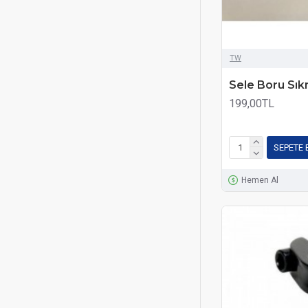
TW
Sele Boru Sı
199,00TL
SEPETE 
Hemen Al