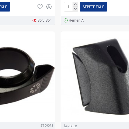
EKLE
SEPETE EKLE
Soru Sor
Hemen Al
ST09073
Lapierre