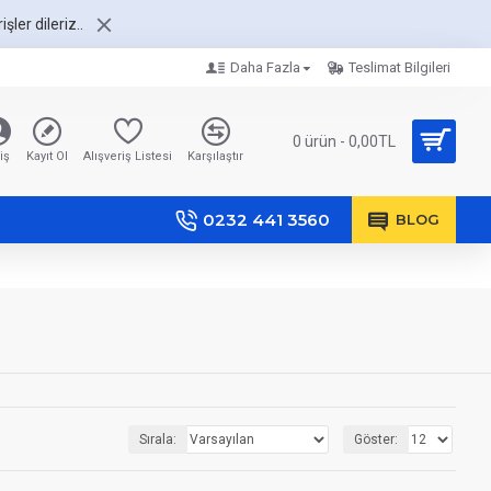
şler dileriz..
Daha Fazla
Teslimat Bilgileri
0 ürün - 0,00TL
iş
Kayıt Ol
Alışveriş Listesi
Karşılaştır
0232 441 3560
BLOG
Sırala:
Göster: