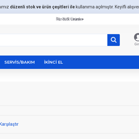
mımız
düzenli stok ve ürün çeşitleri ile
kullanıma açılmıştır. Keyifli alışveri
İkinci El Ürünler
TL
Türk Lirası
Gir
SERVIS/BAKIM
İKINCI EL
Karşılaştır