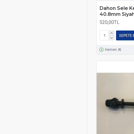
Dahon Sele Ke
40.8mm Siya
520,00TL
SEPETE 
Hemen Al