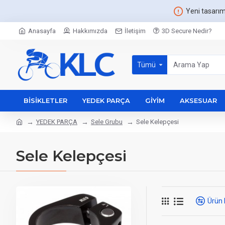
Yeni tasarı
Anasayfa
Hakkımızda
İletişim
3D Secure Nedir?
Tümü
BISIKLETLER
YEDEK PARÇA
GIYIM
AKSESUAR
YEDEK PARÇA
Sele Grubu
Sele Kelepçesi
Sele Kelepçesi
Ürün 