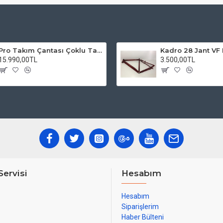
Pro Takım Çantası Çoklu Tamir Seti
15.990,00TL
3.500,00TL
Servisi
Hesabım
Hesabım
Siparişlerim
Haber Bülteni