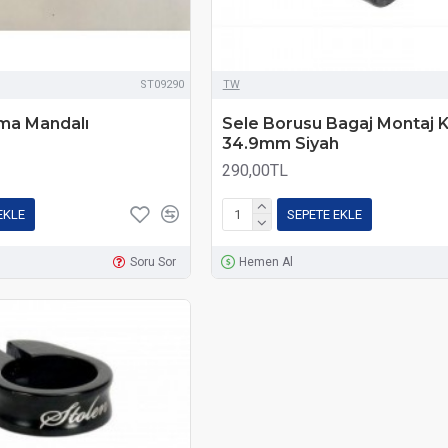
ST09290
TW
kma Mandalı
Sele Borusu Bagaj Montaj 
34.9mm Siyah
290,00TL
EKLE
SEPETE EKLE
Soru Sor
Hemen Al