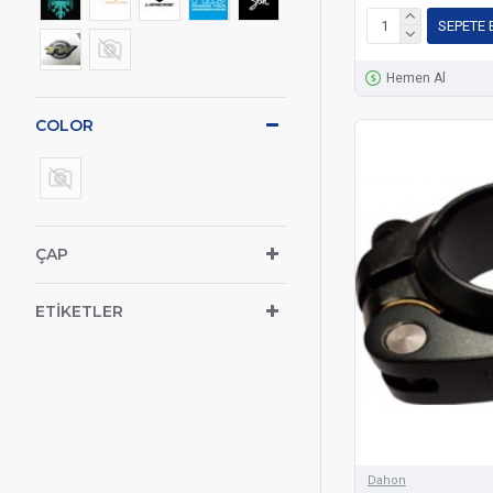
SEPETE 
Hemen Al
COLOR
ÇAP
ETIKETLER
Dahon