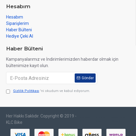
Hesabım
Hesabım
Siparişlerim
Haber Bülteni
Hediye Çeki Al
Haber Bülteni
Kampanyalarımız ve İndirimlerimizden haberdar olmak için
bültenimize kayıt olun.
Gönder
Gizlilik Politikası
'ni okudum ve kabul ediyorum.
Her Hakkı Saklıdır. Copyright © 2019 -
web tasarım
izmir web
sosyal medya
izmir
tasarım
yönetimi
KLC Bike