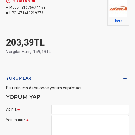
STOKTA YOK
Model:
ST07667-1163
UPC:
471410219276
İbera
203,39TL
Vergiler Hariç: 169,49TL
YORUMLAR
Bu ürün için daha önce yorum yapılmadı.
YORUM YAP
Adınız
Yorumunuz