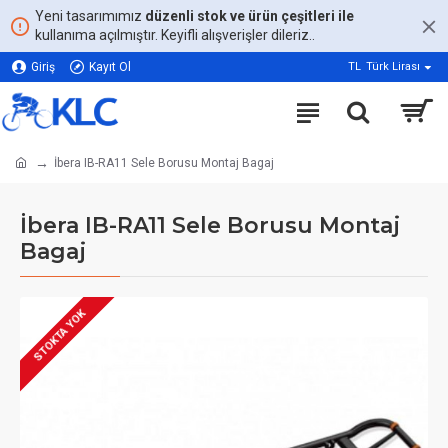
Yeni tasarımımız
düzenli stok ve ürün çeşitleri ile
kullanıma açılmıştır. Keyifli alışverişler dileriz..
Giriş
Kayıt Ol
TL
Türk Lirası
İbera IB-RA11 Sele Borusu Montaj Bagaj
İbera IB-RA11 Sele Borusu Montaj
Bagaj
STOKTA YOK