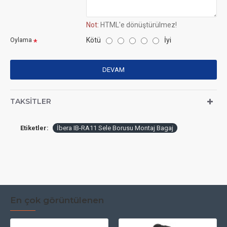
Not:
HTML'e dönüştürülmez!
Kötü
İyi
Oylama
DEVAM
TAKSITLER
Etiketler:
İbera IB-RA11 Sele Borusu Montaj Bagaj
En çok görüntülenen