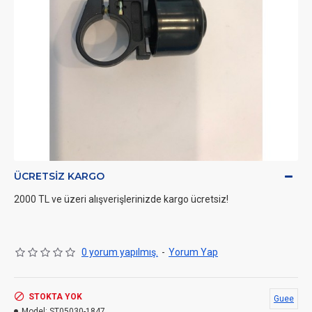
ÜCRETSIZ KARGO
2000 TL ve üzeri alışverişlerinizde kargo ücretsiz!
0 yorum yapılmış.
-
Yorum Yap
STOKTA YOK
Guee
Model:
ST05030-1847