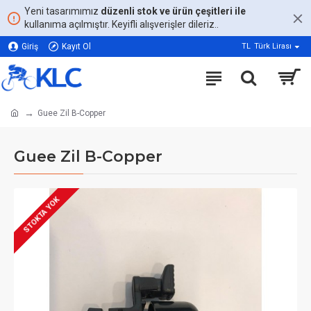
Yeni tasarımımız
düzenli stok ve ürün çeşitleri ile
kullanıma açılmıştır. Keyifli alışverişler dileriz..
Giriş
Kayıt Ol
TL
Türk Lirası
Guee Zil B-Copper
Guee Zil B-Copper
STOKTA YOK