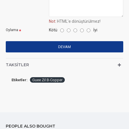
Not:
HTML'e dönüştürülmez!
Kötü
İyi
Oylama
DEVAM
TAKSITLER
Etiketler:
Guee Zil B-Copper
PEOPLE ALSO BOUGHT