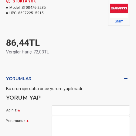
STOKTA YOK
Model:
ST08476-2235
UPC:
869722515915
Sram
86,44TL
Vergiler Hariç: 72,03TL
YORUMLAR
Bu ürün için daha önce yorum yapılmadı.
YORUM YAP
Adınız
Yorumunuz