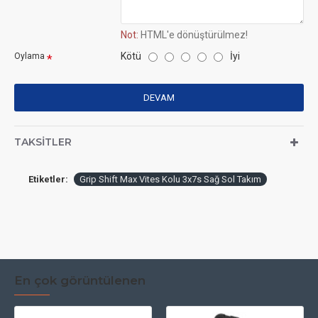
Not:
HTML'e dönüştürülmez!
Kötü
İyi
Oylama
DEVAM
TAKSITLER
Etiketler:
Grip Shift Max Vites Kolu 3x7s Sağ Sol Takım
En çok görüntülenen