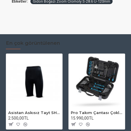
Etiketler:
Gidon Boğazı Zoom Cromoly S-28.6 U-120mm
En çok görüntülenen
Asistan Askısız Tayt SH20 Pedli Siyah
Pro Takım Çantası Çoklu Tamir Seti
2.500,00TL
15.990,00TL