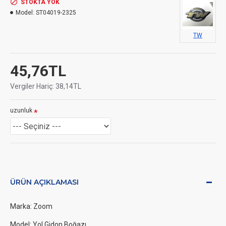
STOKTA YOK
Model:
ST04019-2325
TW
45,76TL
Vergiler Hariç: 38,14TL
uzunluk
ÜRÜN AÇIKLAMASI
Marka: Zoom
Model: Yol Gidon Boğazı