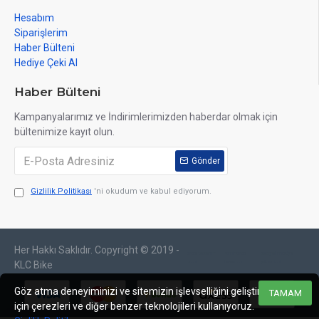
Hesabım
Siparişlerim
Haber Bülteni
Hediye Çeki Al
Haber Bülteni
Kampanyalarımız ve İndirimlerimizden haberdar olmak için
bültenimize kayıt olun.
Gönder
Gizlilik Politikası
'ni okudum ve kabul ediyorum.
Her Hakkı Saklıdır. Copyright © 2019 -
web tasarım
izmir web
sosyal medya
izmir
tasarım
yönetimi
KLC Bike
Göz atma deneyiminizi ve sitemizin işlevselliğini geliştirmek
TAMAM
için çerezleri ve diğer benzer teknolojileri kullanıyoruz.