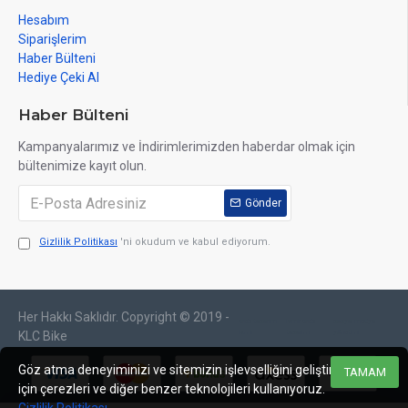
Hesabım
Siparişlerim
Haber Bülteni
Hediye Çeki Al
Haber Bülteni
Kampanyalarımız ve İndirimlerimizden haberdar olmak için
bültenimize kayıt olun.
Gönder
Gizlilik Politikası
'ni okudum ve kabul ediyorum.
Her Hakkı Saklıdır. Copyright © 2019 -
web tasarım
izmir web
sosyal medya
izmir
tasarım
yönetimi
KLC Bike
Göz atma deneyiminizi ve sitemizin işlevselliğini geliştirmek
TAMAM
için çerezleri ve diğer benzer teknolojileri kullanıyoruz.