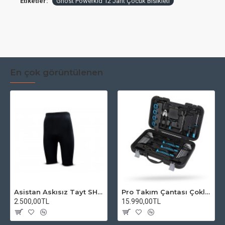
Etiketler:
Ghost Powerkid 12 Jant Çocuk Bisikleti
En çok görüntülenen
Asistan Askısız Tayt SH20 Pedli Siyah
Pro Takım Çantası Çoklu Tamir Seti
2.500,00TL
15.990,00TL