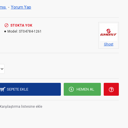
mış.
-
Yorum Yap
STOKTA YOK
Model:
ST04784-1261
Ghost
SEPETE EKLE
HEMEN AL
Karşılaştırma listesine ekle