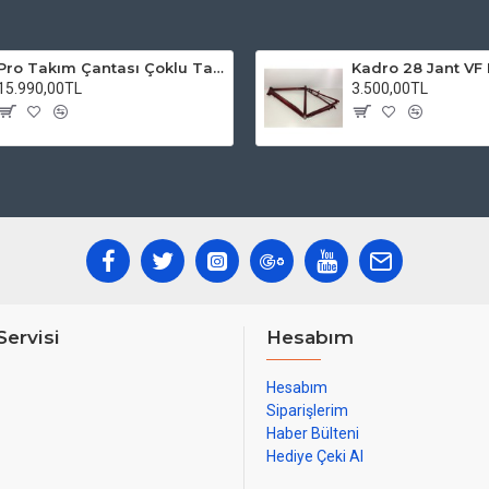
Pro Takım Çantası Çoklu Tamir Seti
15.990,00TL
3.500,00TL
Servisi
Hesabım
Hesabım
Siparişlerim
Haber Bülteni
Hediye Çeki Al