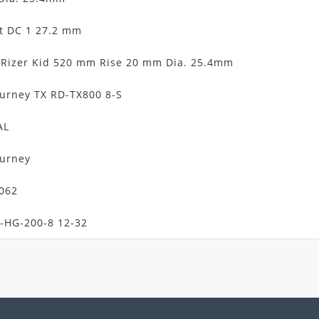
t DC 1 27.2 mm
Rizer Kid 520 mm Rise 20 mm Dia. 25.4mm
urney TX RD-TX800 8-S
AL
urney
062
-HG-200-8 12-32