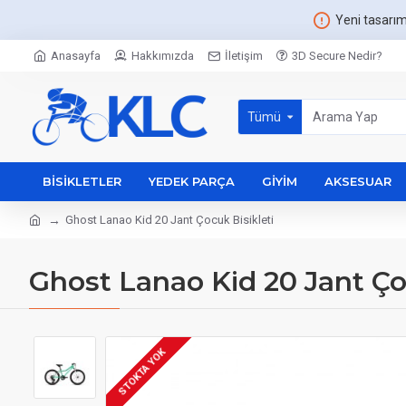
Yeni tasarı
Anasayfa
Hakkımızda
İletişim
3D Secure Nedir?
Tümü
BISIKLETLER
YEDEK PARÇA
GIYIM
AKSESUAR
Ghost Lanao Kid 20 Jant Çocuk Bisikleti
Ghost Lanao Kid 20 Jant Ço
STOKTA YOK