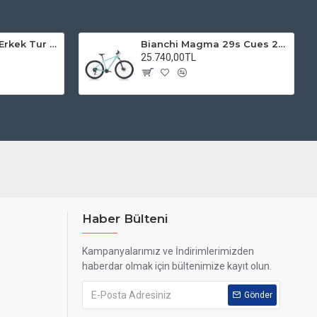
Kadro 28 Jant VF Erkek Tur Şehir Bisiklet Uyumlu
Bianchi Magma 29s Cues 2x9s Dağ Bisikleti
25.740,00TL
Haber Bülteni
Kampanyalarımız ve İndirimlerimizden
haberdar olmak için bültenimize kayıt olun.
Gönder