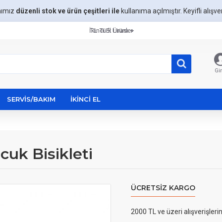
mımız
düzenli stok ve ürün çeşitleri ile
kullanıma açılmıştır. Keyifli alışveri
İkinci El Ürünler
TL
Türk Lirası
Gir
SERVIS/BAKIM
İKINCI EL
cuk Bisikleti
ÜCRETSIZ KARGO
2000 TL ve üzeri alışverişleri