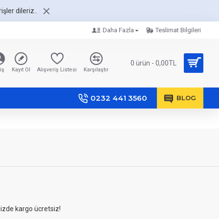
şler dileriz..
Daha Fazla
Teslimat Bilgileri
0 ürün - 0,00TL
iş
Kayıt Ol
Alışveriş Listesi
Karşılaştır
0232 441 3560
BLOG
nizde kargo ücretsiz!