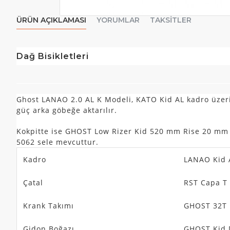
ÜRÜN AÇIKLAMASI
YORUMLAR
TAKSITLER
Dağ Bisikletleri
Ghost LANAO 2.0 AL K Modeli, KATO Kid AL kadro üzeri
güç arka göbeğe aktarılır.
Kokpitte ise GHOST Low Rizer Kid 520 mm Rise 20 mm 
5062 sele mevcuttur.
Kadro
LANAO Kid 
Çatal
RST Capa T
Krank Takımı
GHOST 32T
Gidon Boğazı
GHOST Kid 