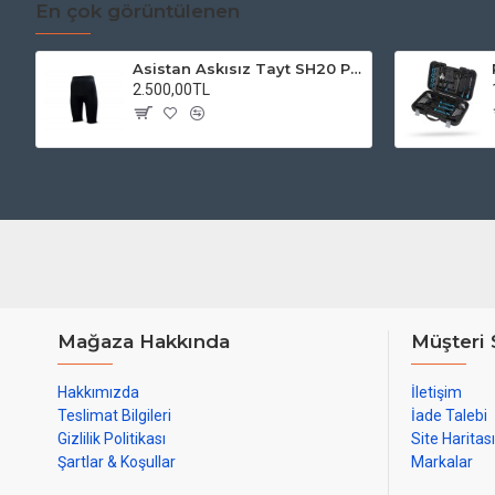
En çok görüntülenen
Asistan Askısız Tayt SH20 Pedli Siyah
2.500,00TL
Mağaza Hakkında
Müşteri 
Hakkımızda
İletişim
Teslimat Bilgileri
İade Talebi
Gizlilik Politikası
Site Haritası
Şartlar & Koşullar
Markalar