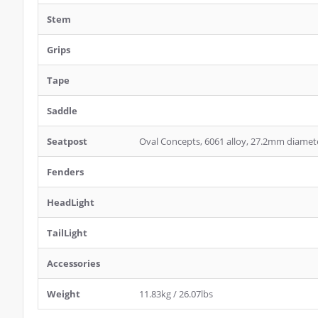
Stem
Grips
Tape
Saddle
Seatpost
Oval Concepts, 6061 alloy, 27.2mm diamet
Fenders
HeadLight
TailLight
Accessories
Weight
11.83kg / 26.07lbs