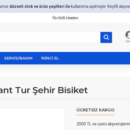
mımız
düzenli stok ve ürün çeşitleri ile
kullanıma açılmıştır. Keyifli alışveri
İkinci El Ürünler
TL
Türk Lirası
Gir
SERVIS/BAKIM
İKINCI EL
Jant Tur Şehir Bisiket
ÜCRETSIZ KARGO
2000 TL ve üzeri alışverişleri