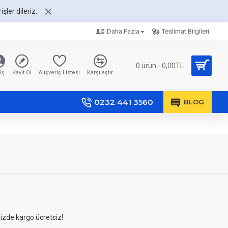
şler dileriz..
Daha Fazla
Teslimat Bilgileri
0 ürün - 0,00TL
iş
Kayıt Ol
Alışveriş Listesi
Karşılaştır
0232 441 3560
BLOG
nizde kargo ücretsiz!