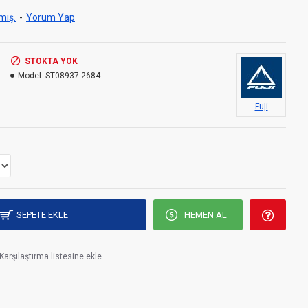
mış.
-
Yorum Yap
STOKTA YOK
Model:
ST08937-2684
Fuji
SEPETE EKLE
HEMEN AL
Karşılaştırma listesine ekle