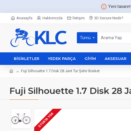
Yeni tasarı
Anasayfa
Hakkımızda
İletişim
3D Secure Nedir?
Tümü
BISIKLETLER
YEDEK PARÇA
GIYIM
AKSESUAR
Fuji Silhouette 1.7 Disk 28 Jant Tur Şehir Bisiket
Fuji Silhouette 1.7 Disk 28 
STOKTA YOK