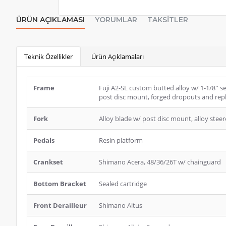
ÜRÜN AÇIKLAMASI
YORUMLAR
TAKSITLER
Teknik Özellikler
Ürün Açıklamaları
Frame
Fuji A2-SL custom butted alloy w/ 1-1/8'' s
post disc mount, forged dropouts and rep
Fork
Alloy blade w/ post disc mount, alloy stee
Pedals
Resin platform
Crankset
Shimano Acera, 48/36/26T w/ chainguard
Bottom Bracket
Sealed cartridge
Front Derailleur
Shimano Altus