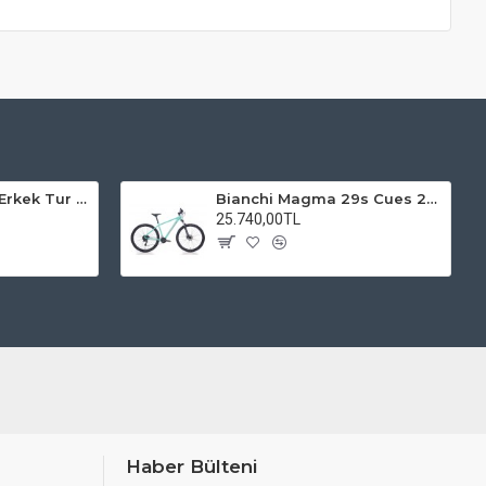
Kadro 28 Jant VF Erkek Tur Şehir Bisiklet Uyumlu
Bianchi Magma 29s Cues 2x9s Dağ Bisikleti
25.740,00TL
Haber Bülteni