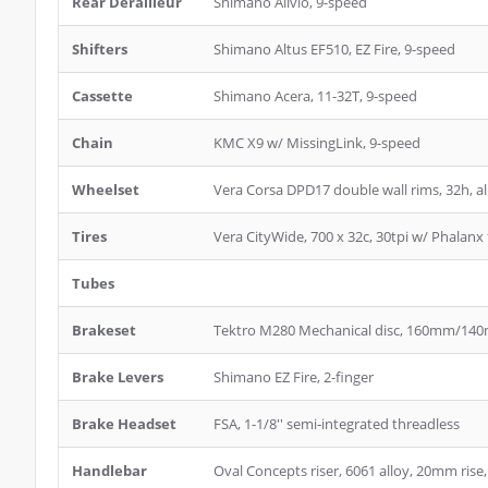
Rear Derailleur
Shimano Alivio, 9-speed
Shifters
Shimano Altus EF510, EZ Fire, 9-speed
Cassette
Shimano Acera, 11-32T, 9-speed
Chain
KMC X9 w/ MissingLink, 9-speed
Wheelset
Vera Corsa DPD17 double wall rims, 32h, al
Tires
Vera CityWide, 700 x 32c, 30tpi w/ Phalanx 
Tubes
Brakeset
Tektro M280 Mechanical disc, 160mm/14
Brake Levers
Shimano EZ Fire, 2-finger
Brake Headset
FSA, 1-1/8'' semi-integrated threadless
Handlebar
Oval Concepts riser, 6061 alloy, 20mm rise