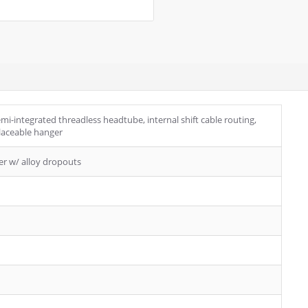
emi-integrated threadless headtube, internal shift cable routing,
laceable hanger
rer w/ alloy dropouts