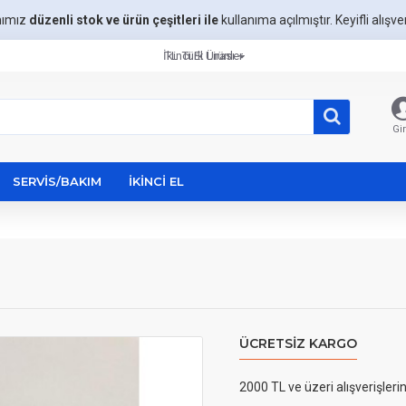
mımız
düzenli stok ve ürün çeşitleri ile
kullanıma açılmıştır. Keyifli alışveri
İkinci El Ürünler
TL
Türk Lirası
Gir
SERVIS/BAKIM
İKINCI EL
ÜCRETSIZ KARGO
2000 TL ve üzeri alışverişleri