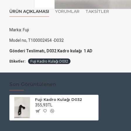
ÜRÜN AÇIKLAMASI
YORUMLAR
TAKSITLER
Marka: Fuji
Model no, T100002454 -D032
Gönderi Teslimatı, D032 Kadro kulağı 1 AD
Etiketler:
Fuji Kadro Kulağı D032
Son Görüntülenen
Fuji Kadro Kulağı D032
355,93TL