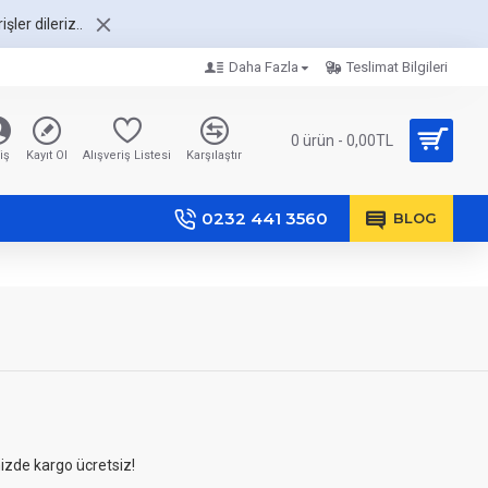
şler dileriz..
Daha Fazla
Teslimat Bilgileri
0 ürün - 0,00TL
iş
Kayıt Ol
Alışveriş Listesi
Karşılaştır
0232 441 3560
BLOG
nizde kargo ücretsiz!