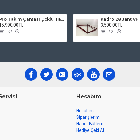
Pro Takım Çantası Çoklu Tamir Seti
15.990,00TL
3.500,00TL
Servisi
Hesabım
Hesabım
Siparişlerim
Haber Bülteni
Hediye Çeki Al