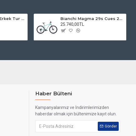
Kadro 28 Jant VF Erkek Tur Şehir Bisiklet Uyumlu
Bianchi Magma 29s Cues 2x9s Dağ Bisikleti
25.740,00TL
Haber Bülteni
Kampanyalarımız ve İndirimlerimizden
haberdar olmak için bültenimize kayıt olun.
Gönder