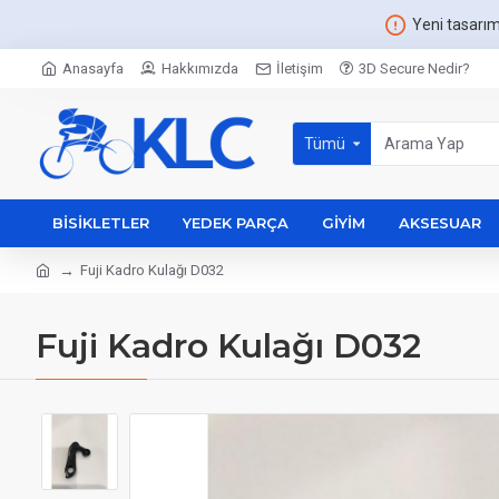
Yeni tasarı
Anasayfa
Hakkımızda
İletişim
3D Secure Nedir?
Tümü
BISIKLETLER
YEDEK PARÇA
GIYIM
AKSESUAR
Fuji Kadro Kulağı D032
Fuji Kadro Kulağı D032