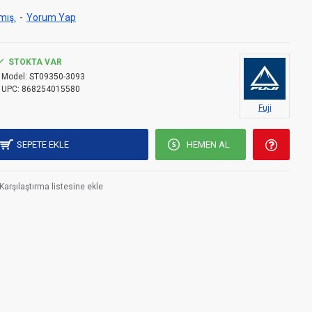
mış.
-
Yorum Yap
STOKTA VAR
Model:
ST09350-3093
UPC:
868254015580
Fuji
SEPETE EKLE
HEMEN AL
Karşılaştırma listesine ekle