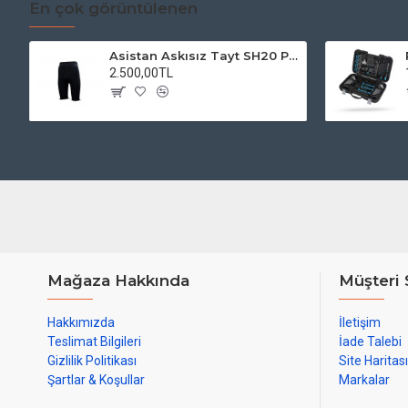
En çok görüntülenen
Asistan Askısız Tayt SH20 Pedli Siyah
2.500,00TL
Mağaza Hakkında
Müşteri 
Hakkımızda
İletişim
Teslimat Bilgileri
İade Talebi
Gizlilik Politikası
Site Haritası
Şartlar & Koşullar
Markalar