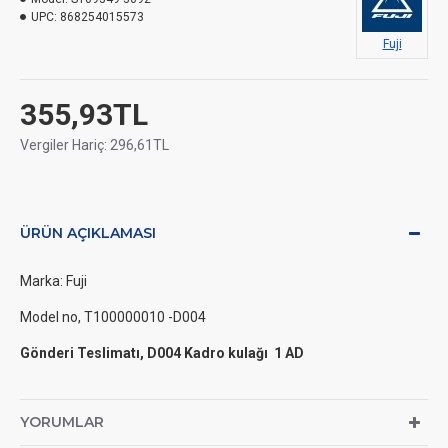
UPC:
868254015573
Fuji
355,93TL
Vergiler Hariç: 296,61TL
ÜRÜN AÇIKLAMASI
Marka: Fuji
Model no, T100000010 -D004
Gönderi Teslimatı, D004 Kadro kulağı 1 AD
YORUMLAR