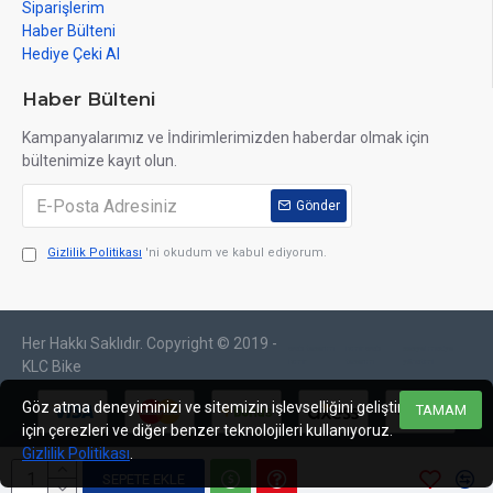
Siparişlerim
Haber Bülteni
Hediye Çeki Al
Haber Bülteni
Kampanyalarımız ve İndirimlerimizden haberdar olmak için
bültenimize kayıt olun.
Gönder
Gizlilik Politikası
'ni okudum ve kabul ediyorum.
Her Hakkı Saklıdır. Copyright © 2019 -
web tasarım
izmir web
sosyal medya
izmir
tasarım
yönetimi
KLC Bike
Göz atma deneyiminizi ve sitemizin işlevselliğini geliştirmek
TAMAM
için çerezleri ve diğer benzer teknolojileri kullanıyoruz.
Gizlilik Politikası
.
SEPETE EKLE