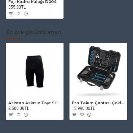
Fuji Kadro Kulağı D004
355,93TL
En çok görüntülenen
Asistan Askısız Tayt SH20 Pedli Siyah
Pro Takım Çantası Çoklu Tamir Seti
2.500,00TL
15.990,00TL