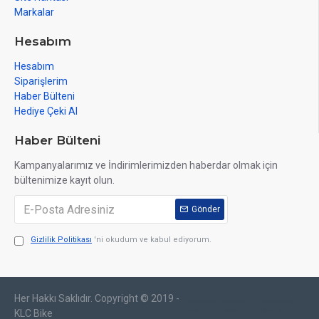
Markalar
Hesabım
Hesabım
Siparişlerim
Haber Bülteni
Hediye Çeki Al
Haber Bülteni
Kampanyalarımız ve İndirimlerimizden haberdar olmak için
bültenimize kayıt olun.
Gönder
Gizlilik Politikası
'ni okudum ve kabul ediyorum.
Her Hakkı Saklıdır. Copyright © 2019 -
web tasarım
izmir web
sosyal medya
izmir
tasarım
yönetimi
KLC Bike