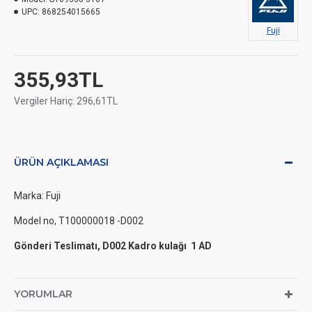
UPC:
868254015665
Fuji
355,93TL
Vergiler Hariç: 296,61TL
ÜRÜN AÇIKLAMASI
Marka: Fuji
Model no, T100000018 -D002
Gönderi Teslimatı, D002 Kadro kulağı 1 AD
YORUMLAR