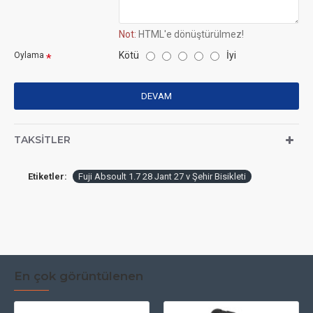
Not:
HTML'e dönüştürülmez!
Kötü
İyi
Oylama
DEVAM
TAKSITLER
Etiketler:
Fuji Absoult 1.7 28 Jant 27 v Şehir Bisikleti
En çok görüntülenen