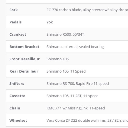
Fork
FC-770 carbon blade, alloy steerer w/ alloy dro
Pedals
Yok
Crankset
Shimano R500, 50/34T
Bottom Bracket
Shimano, external, sealed bearing
Front Derailleur
Shimano 105
Rear Derailleur
Shimano 105, 11 Speed
Shifters
Shimano RS-700, Rapid Fire 11-speed
Cassette
Shimano 105, 11-28T, 11-speed
Chain
KMC X11 w/ MissingLink, 11-speed
Wheelset
Vera Corsa DPD22 double wall rims, 28 / 32h, all