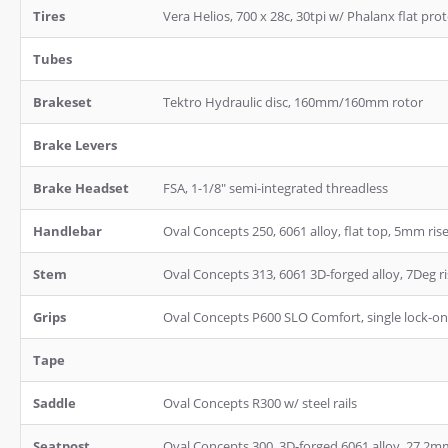
Tires
Vera Helios, 700 x 28c, 30tpi w/ Phalanx flat pro
Tubes
Brakeset
Tektro Hydraulic disc, 160mm/160mm rotor
Brake Levers
Brake Headset
FSA, 1-1/8" semi-integrated threadless
Handlebar
Oval Concepts 250, 6061 alloy, flat top, 5mm ri
Stem
Oval Concepts 313, 6061 3D-forged alloy, 7Deg r
Grips
Oval Concepts P600 SLO Comfort, single lock-on
Tape
Saddle
Oval Concepts R300 w/ steel rails
Seatpost
Oval Concepts 300, 3D-forged 6061 alloy, 27.2m