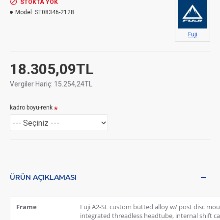
STOKTA YOK
Model:
ST08346-2128
Fuji
18.305,09TL
Vergiler Hariç: 15.254,24TL
kadro boyu-renk
ÜRÜN AÇIKLAMASI
Frame
Fuji A2-SL custom butted alloy w/ post disc mou
integrated threadless headtube, internal shift c